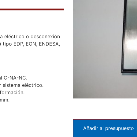
ma eléctrico o desconexión
ón) tipo EDP, EON, ENDESA,
ial C-NA-NC.
 sistema eléctrico.
sformación.
0mm.
Añadir al presupuesto