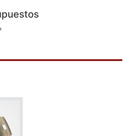
upuestos
a