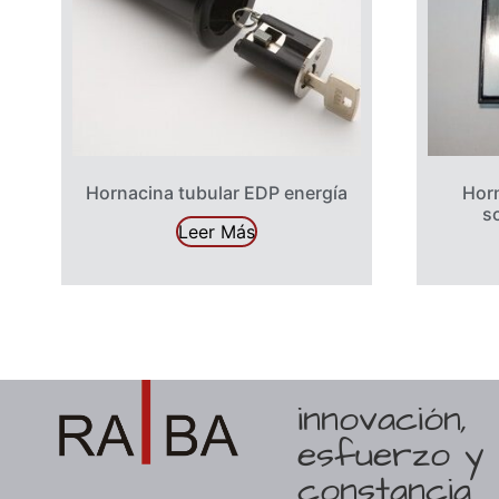
Hornacina tubular EDP energía
Horn
s
Leer Más
innovación,
esfuerzo y
constancia