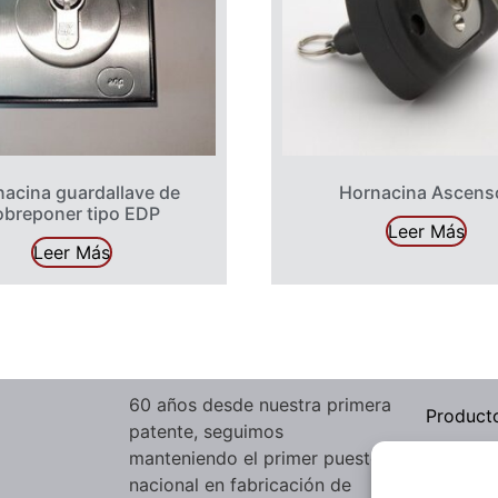
acina guardallave de
Hornacina Ascens
obreponer tipo EDP
Leer Más
Leer Más
60 años desde nuestra primera
Product
patente, seguimos
manteniendo el primer puesto
Sectore
nacional en fabricación de