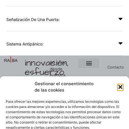
Señalización De Una Puerta:
Sistema Antipánico:
innovación,
60 años
Contacto
esfuerzo
desde
Ver presupuesto
Soluciones a medida
nuestra
y
Noticias
primera
Gestionar el consentimiento
constancia
patente,
de las cookies
Empresa
seguimos
manteniendo
Para ofrecer las mejores experiencias, utilizamos tecnologías como las
el primer
cookies para almacenar y/o acceder a la información del dispositivo. El
consentimiento de estas tecnologías nos permitirá procesar datos como
puesto
el comportamiento de navegación o las identificaciones únicas en este
nacional
sitio. No consentir o retirar el consentimiento, puede afectar
en
negativamente a ciertas características y funciones.