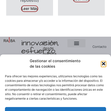
repuesto)
Leer Más
innovación,
60 años
Contacto
esfuerzo
desde
Ver presupuesto
Soluciones a medida
nuestra
y
Noticias
primera
Gestionar el consentimiento
constancia
patente,
de las cookies
Empresa
seguimos
manteniendo
Para ofrecer las mejores experiencias, utilizamos tecnologías como las
el primer
cookies para almacenar y/o acceder a la información del dispositivo. El
consentimiento de estas tecnologías nos permitirá procesar datos como
puesto
el comportamiento de navegación o las identificaciones únicas en este
nacional
sitio. No consentir o retirar el consentimiento, puede afectar
en
negativamente a ciertas características y funciones.
fabricación
de cierres