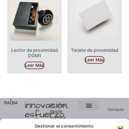
Lector de proximidad
Tarjeta de proximidad
DGM1
Leer Más
Leer Más
innovación,
60 años
Contacto
esfuerzo
desde
Ver presupuesto
Soluciones a medida
nuestra
y
Noticias
primera
Gestionar el consentimiento