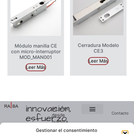
Cerradura Modelo
Módulo manilla CE
CE3
con micro-interruptor
MOD_MAN001
Leer Más
Leer Más
innovación,
60 años
Contacto
esfuerzo
desde
Ver presupuesto
Soluciones a medida
nuestra
y
Noticias
primera
Gestionar el consentimiento