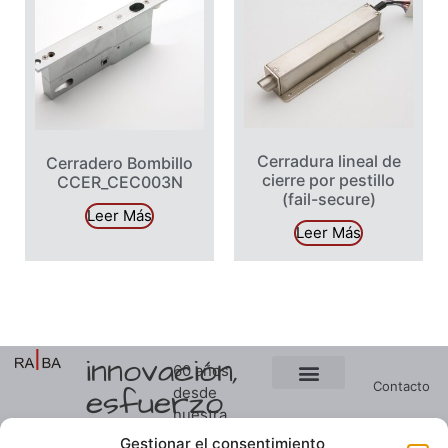
Cerradura lineal de
Cerradero Bombillo
cierre por pestillo
CCER_CEC003N
(fail-secure)
Leer Más
Leer Más
innovación,
60 años
Contacto
esfuerzo
desde
Ver presupuesto
Soluciones a medida
nuestra
y
Noticias
primera
Gestionar el consentimiento